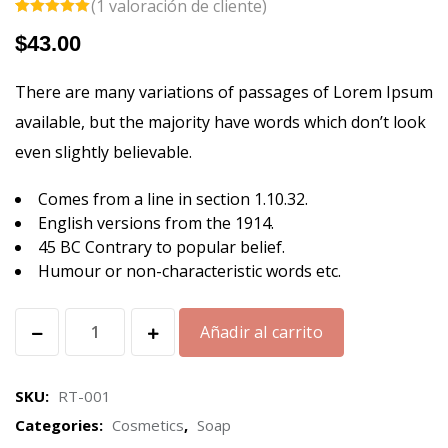
(
1
valoración de cliente)
Valorado
1
$
43.00
5.00
sobre
5 basado
en
puntuación
There are many variations of passages of Lorem Ipsum
de cliente
available, but the majority have words which don’t look
even slightly believable.
Comes from a line in section 1.10.32.
English versions from the 1914.
45 BC Contrary to popular belief.
Humour or non-characteristic words etc.
Añadir al carrito
SKU:
RT-001
Categories:
Cosmetics
,
Soap