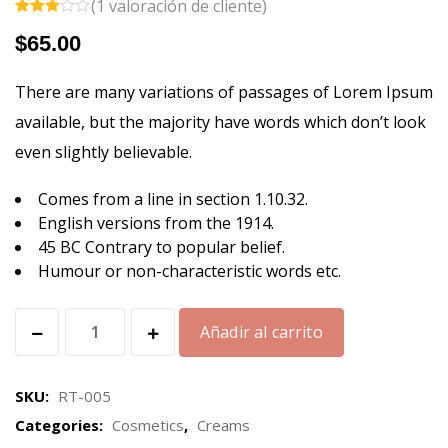
(
1
valoración de cliente)
Valorad
1
$
65.00
o
3.00
sobre
5
basad
There are many variations of passages of Lorem Ipsum
o en
puntuac
available, but the majority have words which don’t look
ión de
cliente
even slightly believable.
Comes from a line in section 1.10.32.
English versions from the 1914.
45 BC Contrary to popular belief.
Humour or non-characteristic words etc.
Añadir al carrito
SKU:
RT-005
Categories:
Cosmetics
,
Creams